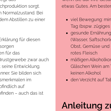
hproduktion sorgt.
etwas Gutes. Am besten
n Normalzustand. Bei
dem Abstillen zu einer
viel Bewegung: mi
Tag (bspw. zügiges
gesunde Ernährung:
Erklärung für diesen
(Wasser, Saftschorl
 sorgen
Obst, Gemüse und G
n für das
rotes Fleisch
 Brustgewebe zwar auch
mäßigen Alkoholkon
 seine Entwicklung.
Gläschen Wein am 
er. Sie bilden sich
keinen Alkohol
htsmerkmalen im
den Verzicht auf Ta
findlich auf
inden – auch das ist
Anleitung z