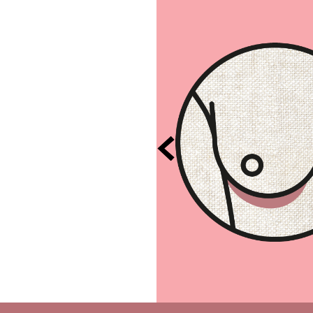
ersuchen Sie mit gehobenem
Brustvorderseiten,
elhöhlen …