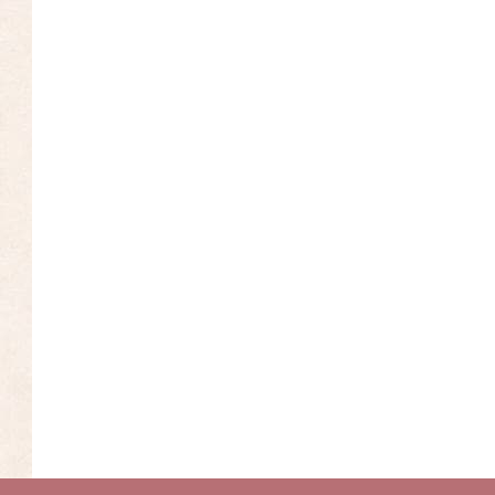
eginnend mit
Unt
Arm 
Achs